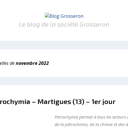
Le blog de la société Grosseron
elles de
novembre 2022
rochymia – Martigues (13) – 1er jour
Petrochymia permet à tous les acteurs d
de la pétrochimie, de la chimie et des