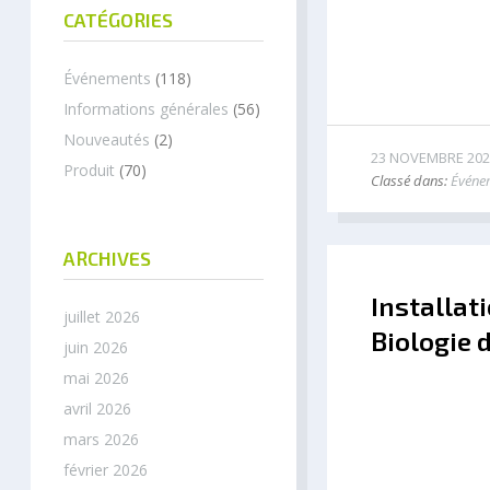
CATÉGORIES
Événements
(118)
Informations générales
(56)
Nouveautés
(2)
23 NOVEMBRE 202
Produit
(70)
Classé dans:
Événe
ARCHIVES
Installat
juillet 2026
Biologie 
juin 2026
mai 2026
avril 2026
mars 2026
février 2026